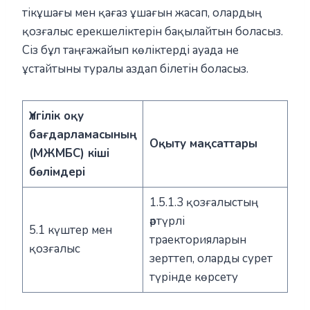
тікұшағы мен қағаз ұшағын жасап, олардың
қозғалыс ерекшеліктерін бақылайтын боласыз.
Сіз бұл таңғажайып көліктерді ауада не
ұстайтыны туралы аздап білетін боласыз.
Үлгілік оқу
бағдарламасының
Оқыту мақсаттары
(МЖМБС) кіші
бөлімдері
1.5.1.3 қозғалыстың
әртүрлі
5.1 күштер мен
траекторияларын
қозғалыс
зерттеп, оларды сурет
түрінде көрсету