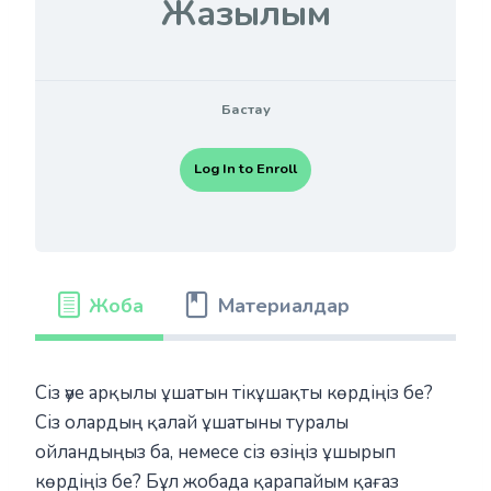
Жазылым
Бастау
Log In to Enroll
Жоба
Материалдар
Сіз әуе арқылы ұшатын тікұшақты көрдіңіз бе?
Сіз олардың қалай ұшатыны туралы
ойландыңыз ба, немесе сіз өзіңіз ұшырып
көрдіңіз бе? Бұл жобада қарапайым қағаз