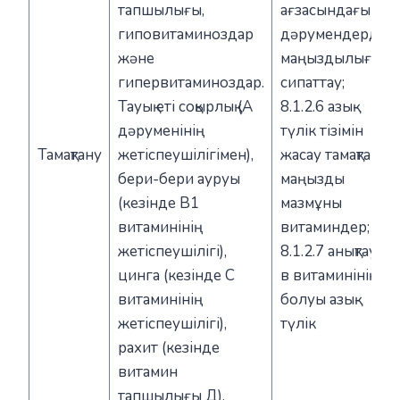
тапшылығы,
ағзасындағы
гиповитаминоздар
дәрумендердің
және
маңыздылығын
гипервитаминоздар.
сипаттау;
Тауық еті соқырлық (А
8.1.2.6 азық-
дәруменінің
түлік тізімін
Тамақтану
жетіспеушілігімен),
жасау тамақтану
бери-бери ауруы
маңызды
(кезінде В1
мазмұны
витаминінің
витаминдер;
жетіспеушілігі),
8.1.2.7 анықтау С
цинга (кезінде С
в витаминінің
витаминінің
болуы азық-
жетіспеушілігі),
түлік
рахит (кезінде
витамин
тапшылығы Д).