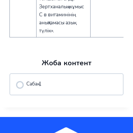
Зертханалық жұмыс
С в витаминінің
анықтамасы азық-
түлік».
Жоба контент
Сабақ 1