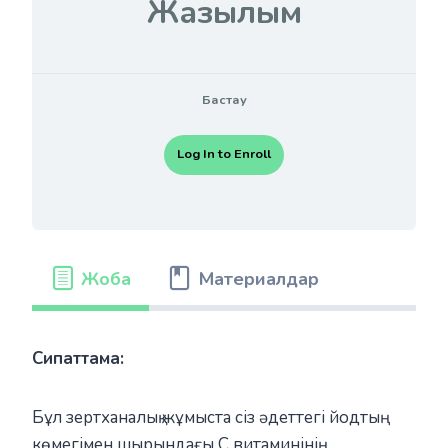
Жазылым
Бастау
Log In to Enroll
Жоба
Материалдар
Сипаттама:
Бұл зертханалық жұмыста сіз әдеттегі йодтың
көмегімен шырындағы С витаминінің