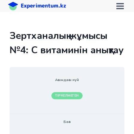
Skip
to
content
Зертханалық жұмысы
№4: С витаминін анықтау
Ағымдағы күй
ТІРКЕЛМЕГЕН
Баға