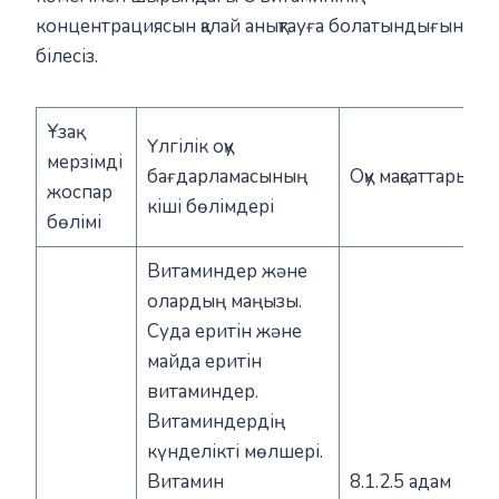
концентрациясын қалай анықтауға болатындығын
білесіз.
Ұзақ
Үлгілік оқу
мерзімді
бағдарламасының
Оқу мақсаттары
жоспар
кіші бөлімдері
бөлімі
Витаминдер және
олардың маңызы.
Суда еритін және
майда еритін
витаминдер.
Витаминдердің
күнделікті мөлшері.
Витамин
8.1.2.5 адам