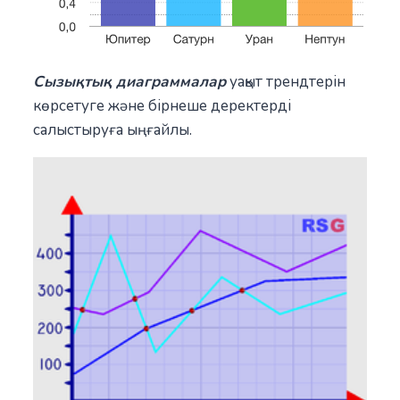
Сызықтық диаграммалар
уақыт трендтерін
көрсетуге және бірнеше деректерді
салыстыруға ыңғайлы.