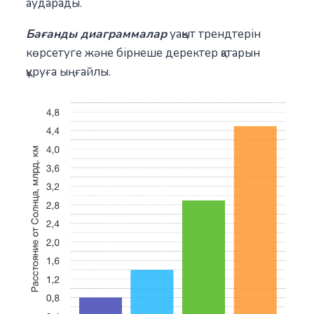
аударады.
Бағанды диаграммалар
уақыт трендтерін
көрсетуге және бірнеше деректер қатарын
құруға ыңғайлы.