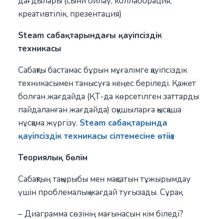
дағдылары (сыни ойлау, коллаборация,
креативтілік, презентация)
Steam сабақтарындағы қауіпсіздік
техникасы
Сабақты бастамас бұрын мұғалімге қауіпсіздік
техникасымен танысуға кеңес беріледі. Қажет
болған жағдайда (ҚТ-да көрсетілген заттарды
пайдаланған жағдайда) оқушыларға қысқаша
нұсқама жүргізу.
Steam сабақтарында
қауіпсіздік техникасы сілтемесіне өтіңіз
Теориялық бөлім
Сабақтың тақырыбы мен мақсатын тұжырымдау
үшін проблемалық жағдай туғызады. Сұрақ
– Диаграмма сөзінің мағынасын кім біледі?