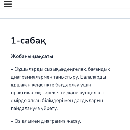
1-сабақ
Жобаның мақсаты
– Оқушыларды сызықтық, дөңгелек, бағандық
диаграммалармен таныстыру. Балаларды
қоршаған кеңістікте бағдарлау үшін
практикалық іс-әрекетте және күнделікті
өмірде алған білімдері мен дағдыларын
пайдалануға үйрету.
– Өз қолымен диаграмма жасау.