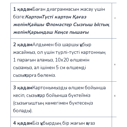
1 қадам
Баған диаграммасын жасау үшін
бізге:
Картон
Түсті картон
Қағаз
желім
Қайшы
Фломастер
Сызғыш
Ыстық
желім
Қарындаш
Кеңсе пышағы
2 қадам
Алдымен біз шаршы құбыр
жасаймыз, ол үшін түрлі-түсті картонның
1 парағын аламыз, 10х20 өлшемін
сызамыз, ал ішінен 5 см өлшемді
сызықтарға бөлеміз.
3 қадам
Картонымызды өлшем бойынша
кесіп, сызықтар бойынша бүктейміз
(сызығыштың көмегімен бүктесеңіз
болады).
4
қадам
Біз құбырдың бір жағын қағаз