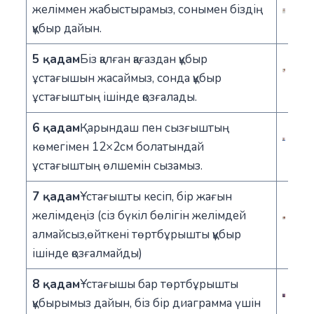
желіммен жабыстырамыз, сонымен біздің
құбыр дайын.
5 қадам
Біз қалған қағаздан құбыр
ұстағышын жасаймыз, сонда құбыр
ұстағыштың ішінде қозғалады.
6 қадам
Қарындаш пен сызғыштың
көмегімен 12×2см болатындай
ұстағыштың өлшемін сызамыз.
7 қадам
Ұстағышты кесіп, бір жағын
желімдеңіз (сіз бүкіл бөлігін желімдей
алмайсыз,өйткені төртбұрышты құбыр
ішінде қозғалмайды)
8 қадам
Ұстағышы бар төртбұрышты
құбырымыз дайын, біз бір диаграмма үшін