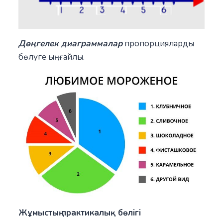
Дөңгелек диаграммалар
пропорцияларды
бөлуге ыңғайлы.
Жұмыстың практикалық бөлігі