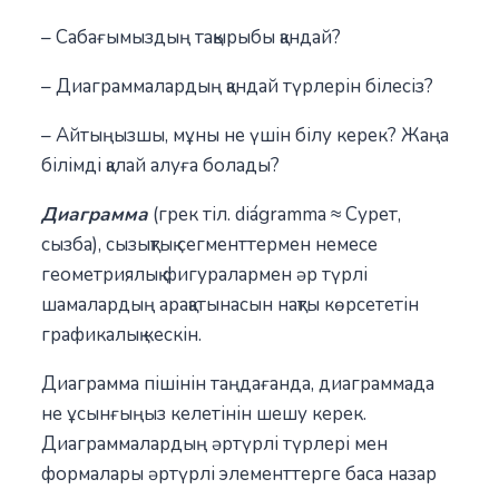
– Сабағымыздың тақырыбы қандай?
– Диаграммалардың қандай түрлерін білесіз?
– Айтыңызшы, мұны не үшін білу керек? Жаңа
білімді қалай алуға болады?
Диаграмма
(грек тіл. diágramma ≈ Сурет,
сызба), сызықтық сегменттермен немесе
геометриялық фигуралармен әр түрлі
шамалардың арақатынасын нақты көрсететін
графикалық кескін.
Диаграмма пішінін таңдағанда, диаграммада
не ұсынғыңыз келетінін шешу керек.
Диаграммалардың әртүрлі түрлері мен
формалары әртүрлі элементтерге баса назар