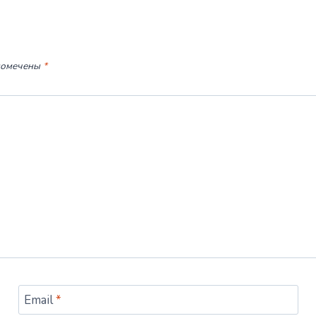
помечены
*
Email
*