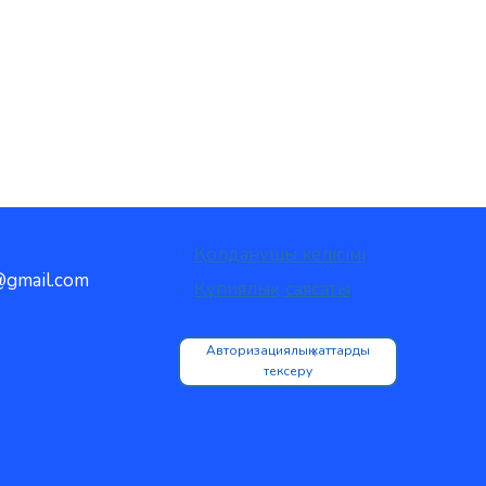
Қолданушы келісімі
gmail.com
Құпиялық саясаты
Авторизациялық хаттарды
тексеру