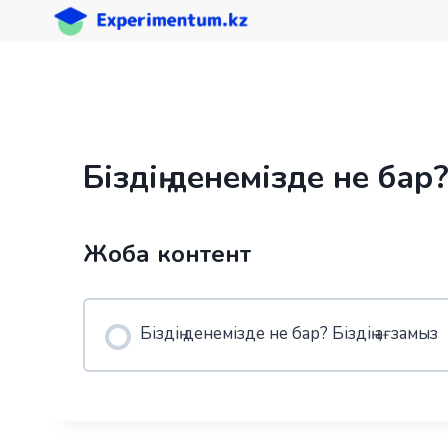
Skip
to
content
Біздің денемізде не бар?
Жоба контент
Біздің денемізде не бар? Біздің ағзамыз