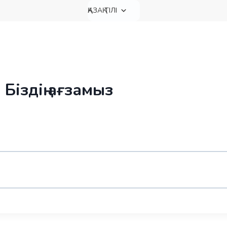
ҚАЗАҚ ТІЛІ
 Біздің ағзамыз