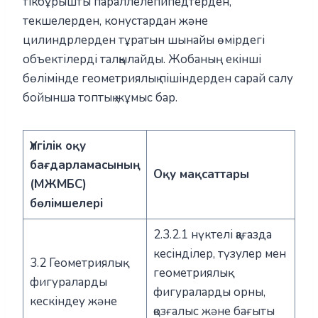
тікбұрышты параллелепипедтерден,
текшелерден, конустардан және
цилиндрлерден тұратын шынайы өмірдегі
объектілерді талқылайды. Жобаның екінші
бөлімінде геометриялық пішіндерден сарай салу
бойынша топтық жұмыс бар.
Үлгілік оқу
бағдарламасының
Оқу мақсаттары
(МЖМБС)
бөлімшелері
2.3.2.1 нүктелі қағазда
кесінділер, түзулер мен
3.2 Геометриялық
геометриялық
фигураларды
фигураларды орны,
кескіндеу және
қозғалыс және бағыты