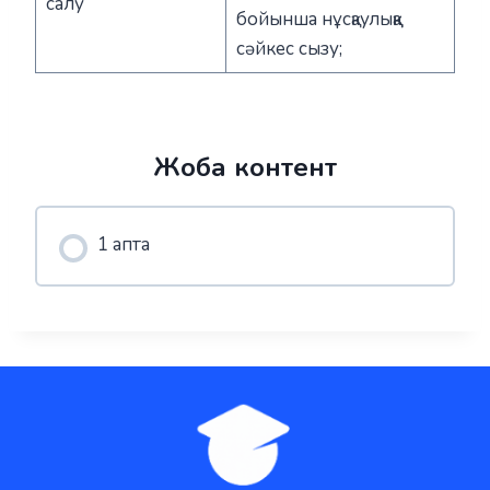
салу
бойынша нұсқаулыққа
сәйкес сызу;
Жоба контент
1 апта