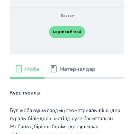
Бастау
Log In to Enroll
Жоба
Материалдар
Курс туралы
Бұл жоба оқушылардың геометриялық пішіндер
туралы білімдерін жетілдіруге бағытталған.
Жобаның бірінші бөлімінде оқушылар