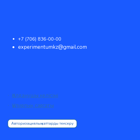
+7 (706) 836-00-00
experimentumkz@gmail.com
Қолданушы келісімі
Құпиялық саясаты
Авторизациялық хаттарды тексеру