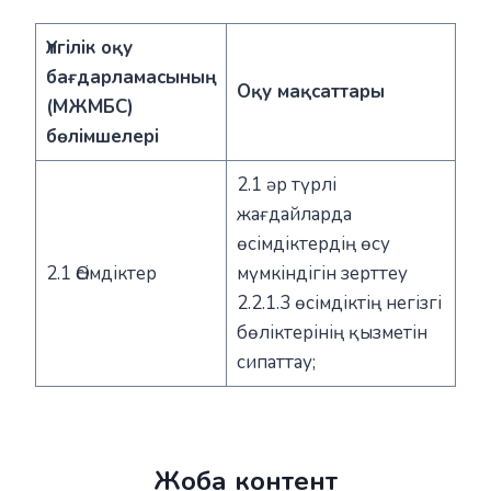
Үлгілік оқу
бағдарламасының
Оқу мақсаттары
(МЖМБС)
бөлімшелері
2.1 әр түрлі
жағдайларда
өсімдіктердің өсу
2.1 Өсімдіктер
мүмкіндігін зерттеу
2.2.1.3 өсімдіктің негізгі
бөліктерінің қызметін
сипаттау;
Жоба контент