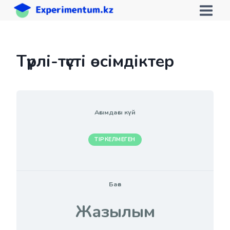
Skip
to
content
Түрлі-түсті өсімдіктер
Ағымдағы күй
ТІРКЕЛМЕГЕН
Баға
Жазылым