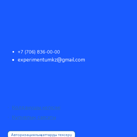
+7 (706) 836-00-00
experimentumkz@gmail.com
Қолданушы келісімі
Құпиялық саясаты
Авторизациялық хаттарды тексеру