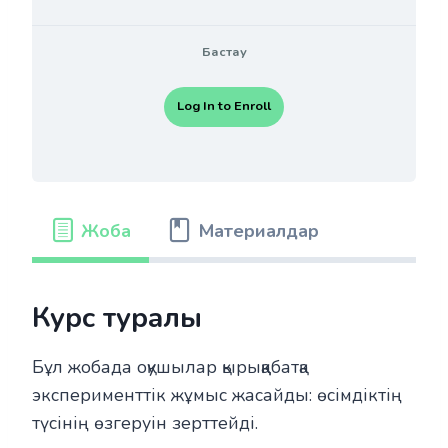
Бастау
Log In to Enroll
Жоба
Материалдар
Курс туралы
Бұл жобада оқушылар қырыққабатқа
эксперименттік жұмыс жасайды: өсімдіктің
түсінің өзгеруін зерттейді.