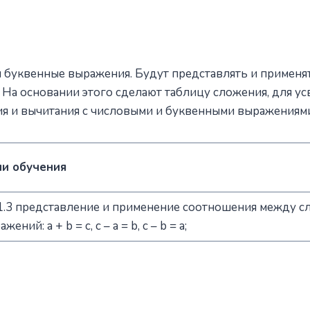
и буквенные выражения. Будут представлять и применя
a. На основании этого сделают таблицу сложения, для у
ия и вычитания с числовыми и буквенными выражениям
и обучения
.1.3 представление и применение соотношения между 
жений: a + b = c, c – a = b, c – b = a;