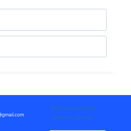
Қолданушы келісімі
gmail.com
Құпиялық саясаты