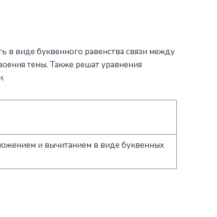
ть в виде буквенного равенства связи между
своения темы. Также решат уравнения
и.
сложением и вычитанием в виде буквенных