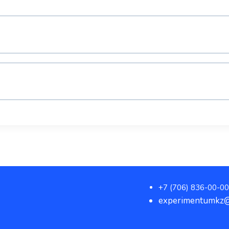
+7 (706) 836-00-00
experimentumkz@